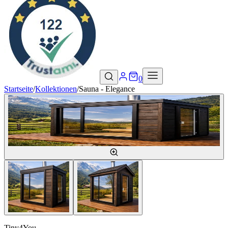
0
Startseite
/
Kollektionen
/
Sauna - Elegance
Tiny4You