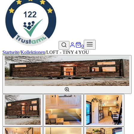
0
Startseite
/
Kollektionen
/
LOFT - TINY 4 YOU