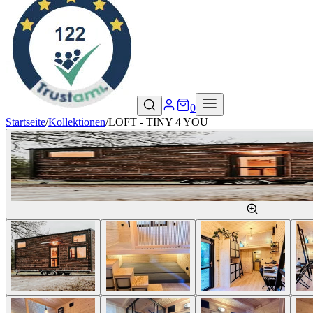
0
Startseite
/
Kollektionen
/
LOFT - TINY 4 YOU